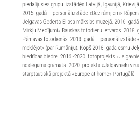
piedalījusies grupu izstādēs Latvijā, Igaunijā, Krievi
2015. gadā – personālizstāde «Bez rāmjiem» Rūjiena
Jelgavas Ģederta Eliasa mākslas muzejā. 2016. gadā
Mirkļu Medījumi» Bauskas fotodienu ietvaros. 2018. 
Pērnavas fotodienās. 2018. gadā – personālizstāde «
meklējot» (par Rumāniju). Kopš 2018. gada esmu Jel
biedrības biedre. 2016.-2020. fotoprojekts «Jelgavn
noslēgums grāmatā. 2020. projekts «Jelgavnieki vīrus
starptautiskā projektā «Europe at home» Portugālē.