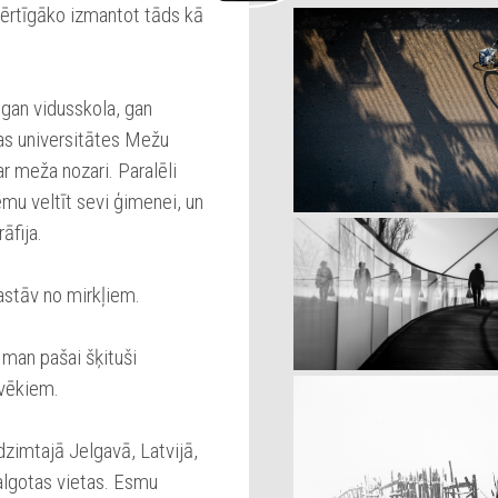
vērtīgāko izmantot tāds kā
gan vidusskola, gan
as universitātes Mežu
r meža nozari. Paralēli
ēmu veltīt sevi ģimenei, un
āfija.
astāv no mirkļiem.
 man pašai šķituši
lvēkiem.
zimtajā Jelgavā, Latvijā,
dalgotas vietas. Esmu