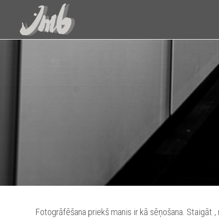
Fotogrāfēšana priekš manis ir kā sēņošana. Staigāt , 