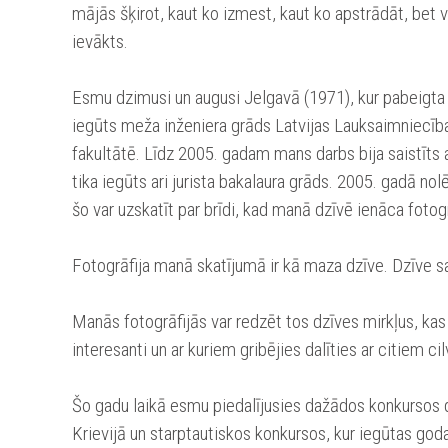
mājās šķirot, kaut ko izmest, kaut ko apstrādāt, bet 
ievākts.
Esmu dzimusi un augusi Jelgavā (1971), kur pabeigta 
iegūts meža inženiera grāds Latvijas Lauksaimniecīb
fakultātē. Līdz 2005. gadam mans darbs bija saistīts a
tika iegūts ari jurista bakalaura grāds. 2005. gadā nol
šo var uzskatīt par brīdi, kad manā dzīvē ienāca fotogr
Fotogrāfija manā skatījumā ir kā maza dzīve. Dzīve s
Manās fotogrāfijās var redzēt tos dzīves mirkļus, kas
interesanti un ar kuriem gribējies dalīties ar citiem ci
Šo gadu laikā esmu piedalījusies dažādos konkursos d
Krievijā un starptautiskos konkursos, kur iegūtas go