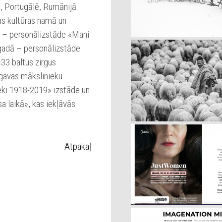
jā, Portugālē, Rumānijā.
s kultūras namā un
 – personālizstāde «Mani
gadā – personālizstāde
33 baltus zirgus
gavas mākslinieku
ieki 1918-2019» izstāde un
a laikā», kas iekļāvās
Atpakaļ