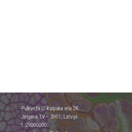
Pulkveža O. Kalpaka iela 28,
Jelgava. LV – 3001, Latvija
t. 29000000