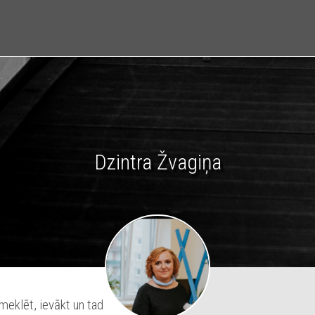
Dzintra Žvagiņa
meklēt, ievākt un tad