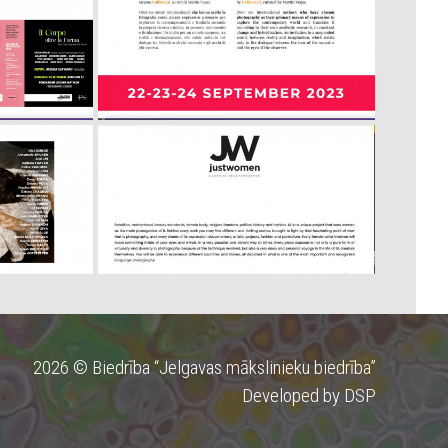
2026 © Biedrība “Jelgavas mākslinieku biedrība”
Developed by DSP