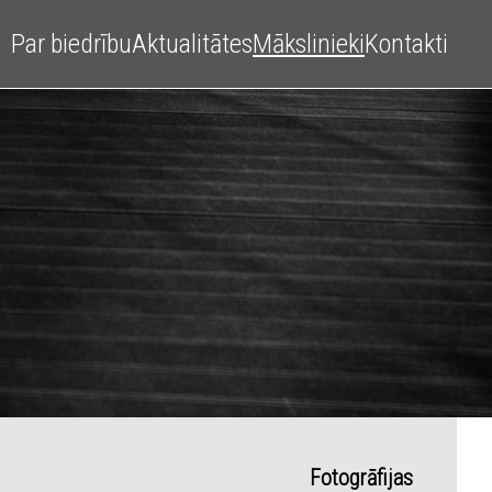
Par biedrību
Aktualitātes
Mākslinieki
Kontakti
Fotogrāfijas