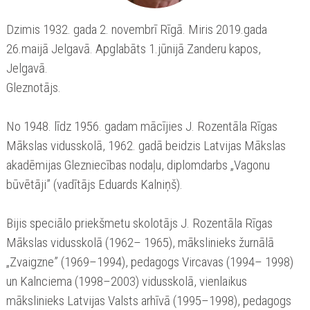
Dzimis 1932. gada 2. novembrī Rīgā. Miris 2019.gada
26.maijā Jelgavā. Apglabāts 1.jūnijā Zanderu kapos,
Jelgavā.
Gleznotājs.
No 1948. līdz 1956. gadam mācījies J. Rozentāla Rīgas
Mākslas vidusskolā, 1962. gadā beidzis Latvijas Mākslas
akadēmijas Glezniecības nodaļu, diplomdarbs „Vagonu
būvētāji” (vadītājs Eduards Kalniņš).
Bijis speciālo priekšmetu skolotājs J. Rozentāla Rīgas
Mākslas vidusskolā (1962– 1965), mākslinieks žurnālā
„Zvaigzne” (1969–1994), pedagogs Vircavas (1994– 1998)
un Kalnciema (1998–2003) vidusskolā, vienlaikus
mākslinieks Latvijas Valsts arhīvā (1995–1998), pedagogs