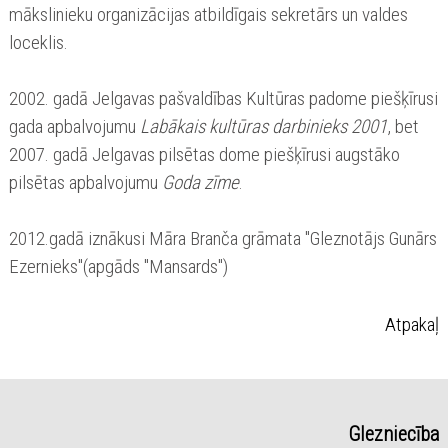
mākslinieku organizācijas atbildīgais sekretārs un valdes
loceklis.
2002. gadā Jelgavas pašvaldības Kultūras padome piešķīrusi
gada apbalvojumu
Labākais kultūras darbinieks 2001
, bet
2007. gadā Jelgavas pilsētas dome piešķīrusi augstāko
pilsētas apbalvojumu
Goda zīme
.
2012.gadā iznākusi Māra Branča grāmata "Gleznotājs Gunārs
Ezernieks"(apgāds "Mansards")
Atpakaļ
Glezniecība