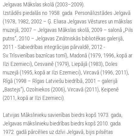
Jelgavas Mākslas skolā (2003–2009).
Izstādēs piedalās no 1958. gada. Personālizstādes Jelgavā
(1978, 1982, 2002 – Ģ. Eliasa Jelgavas Vēstures un mākslas
muzejā, 2007 – Jelgavas Mākslas skolā, 2009 – salonā „Pils
putns”, 2010 – Jelgavas Zinātniskās bibliotēkas galerijā,
2011 - Sabiedrības integrācijas pārvaldē, 2012 -
Sv.Trīsvienības baznīcas tornī), Madonā (1979, 1996, kopā ar
Ilzi Ezernieci), Cesvainē (1979), Liepājā (1983), Doles
muzejā (1995, kopā ar Ilzi Ezernieci), Vircavā (1996, 2011),
Rīgā (1998 – Rīgas Latviešu biedrībā, 2001 – galerijā
„Bastejs”), Ozolniekos (2006), Vircavā (2011), Ķeipenē
(2011, kopā ar Ilzi Ezernieci).
Latvijas Mākslinieku savienības biedrs kopš 1973. gada,
Jelgavas mākslinieku biedrības biedrs kopš 2010. gada.
1972. gadā pārcēlies uz dzīvi Jelgavā, bijis pilsētas