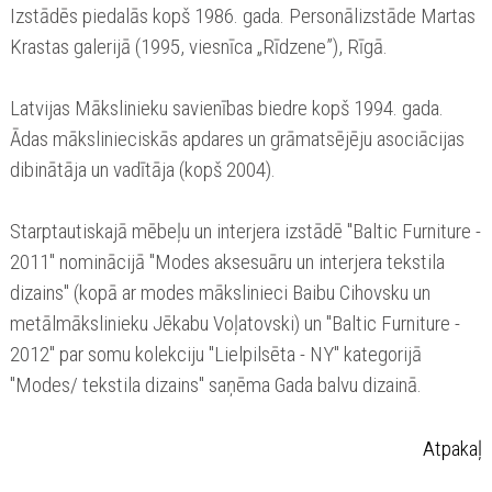
Izstādēs piedalās kopš 1986. gada. Personālizstāde Martas
Krastas galerijā (1995, viesnīca „Rīdzene”), Rīgā.
Latvijas Mākslinieku savienības biedre kopš 1994. gada.
Ādas mākslinieciskās apdares un grāmatsējēju asociācijas
dibinātāja un vadītāja (kopš 2004).
Starptautiskajā mēbeļu un interjera izstādē "Baltic Furniture -
2011" nominācijā "Modes aksesuāru un interjera tekstila
dizains" (kopā ar modes mākslinieci Baibu Cihovsku un
metālmākslinieku Jēkabu Voļatovski) un "Baltic Furniture -
2012" par somu kolekciju "Lielpilsēta - NY" kategorijā
"Modes/ tekstila dizains" saņēma Gada balvu dizainā.
Atpakaļ