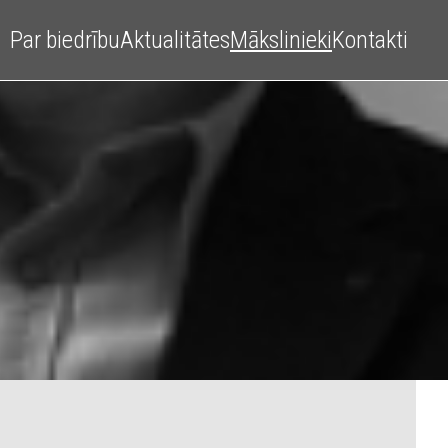
Par biedrību
Aktualitātes
Mākslinieki
Kontakti