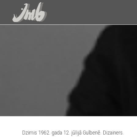
Dzimis 1962. gada 12. jūlijā Gulbenē. Dizainers.