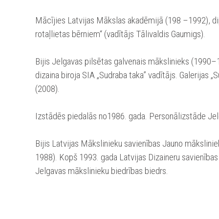
Mācījies Latvijas Mākslas akadēmijā (198 –1992), d
rotaļlietas bērniem“ (vadītājs Tālivaldis Gaumigs).
Bijis Jelgavas pilsētas galvenais mākslinieks (1990
dizaina biroja SIA „Sudraba taka” vadītājs. Galerijas „
(2008).
Izstādēs piedalās no1986. gada. Personālizstāde Jel
Bijis Latvijas Mākslinieku savienības Jauno mākslinie
1988). Kopš 1993. gada Latvijas Dizaineru savienības
Jelgavas mākslinieku biedrības biedrs.