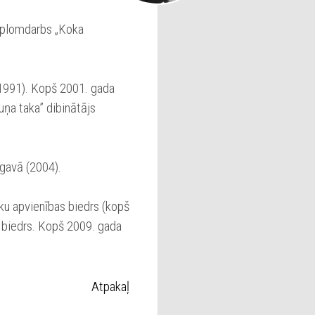
iplomdarbs „Koka
–1991). Kopš 2001. gada
Suņa taka” dibinātājs
gavā (2004).
ku apvienības biedrs (kopš
 biedrs. Kopš 2009. gada
Atpakaļ