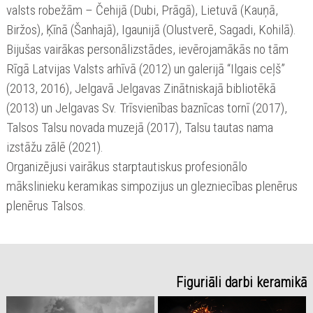
valsts robežām – Čehijā (Dubi, Prāgā), Lietuvā (Kauņā,
Biržos), Ķīnā (Šanhajā), Igaunijā (Olustverē, Sagadi, Kohilā).
Bijušas vairākas personālizstādes, ievērojamākās no tām
Rīgā Latvijas Valsts arhīvā (2012) un galerijā “Ilgais ceļš”
(2013, 2016), Jelgavā Jelgavas Zinātniskajā bibliotēkā
(2013) un Jelgavas Sv. Trīsvienības baznīcas tornī (2017),
Talsos Talsu novada muzejā (2017), Talsu tautas nama
izstāžu zālē (2021).
Organizējusi vairākus starptautiskus profesionālo
mākslinieku keramikas simpozijus un glezniecības plenērus
plenērus Talsos.
Figuriāli darbi keramikā