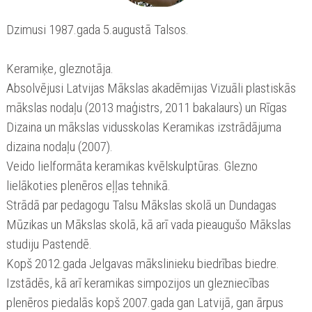
Dzimusi 1987.gada 5.augustā Talsos.
Keramiķe, gleznotāja.
Absolvējusi Latvijas Mākslas akadēmijas Vizuāli plastiskās
mākslas nodaļu (2013 maģistrs, 2011 bakalaurs) un Rīgas
Dizaina un mākslas vidusskolas Keramikas izstrādājuma
dizaina nodaļu (2007).
Veido lielformāta keramikas kvēlskulptūras. Glezno
lielākoties plenēros eļļas tehnikā.
Strādā par pedagogu Talsu Mākslas skolā un Dundagas
Mūzikas un Mākslas skolā, kā arī vada pieaugušo Mākslas
studiju Pastendē.
Kopš 2012.gada Jelgavas mākslinieku biedrības biedre.
Izstādēs, kā arī keramikas simpozijos un glezniecības
plenēros piedalās kopš 2007.gada gan Latvijā, gan ārpus