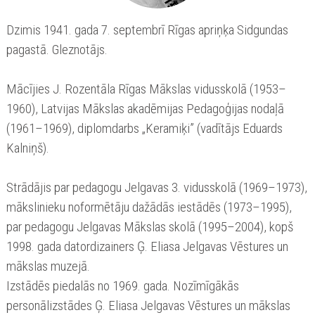
Dzimis 1941. gada 7. septembrī Rīgas apriņķa Sidgundas
pagastā. Gleznotājs.
Mācījies J. Rozentāla Rīgas Mākslas vidusskolā (1953–
1960), Latvijas Mākslas akadēmijas Pedagoģijas nodaļā
(1961–1969), diplomdarbs „Keramiķi” (vadītājs Eduards
Kalniņš).
Strādājis par pedagogu Jelgavas 3. vidusskolā (1969–1973),
mākslinieku noformētāju dažādās iestādēs (1973–1995),
par pedagogu Jelgavas Mākslas skolā (1995–2004), kopš
1998. gada datordizainers Ģ. Eliasa Jelgavas Vēstures un
mākslas muzejā.
Izstādēs piedalās no 1969. gada. Nozīmīgākās
personālizstādes Ģ. Eliasa Jelgavas Vēstures un mākslas