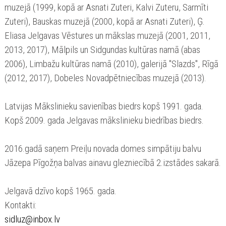
muzejā (1999, kopā ar Asnati Zuteri, Kalvi Zuteru, Sarmīti
Zuteri), Bauskas muzejā (2000, kopā ar Asnati Zuteri), Ģ.
Eliasa Jelgavas Vēstures un mākslas muzejā (2001, 2011,
2013, 2017), Mālpils un Sidgundas kultūras namā (abas
2006), Limbažu kultūras namā (2010), galerijā "Slazds", Rīgā
(2012, 2017), Dobeles Novadpētniecības muzejā (2013).
Latvijas Mākslinieku savienības biedrs kopš 1991. gada.
Kopš 2009. gada Jelgavas mākslinieku biedrības biedrs.
2016.gadā saņem Preiļu novada domes simpātiju balvu
Jāzepa Pīgožņa balvas ainavu glezniecībā 2.izstādes sakarā.
Jelgavā dzīvo kopš 1965. gada.
Kontakti:
sidluz@inbox.lv